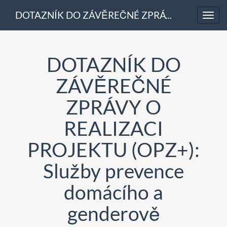
DOTAZNÍK DO ZÁVĚREČNÉ ZPRÁVY O REALIZACI PROJEKTU (OPZ+): Služby prevence domácího a genderově podmíněného násilí (2) (výzva 109)
Toggl
navig
DOTAZNÍK DO
ZÁVĚREČNÉ
ZPRÁVY O
REALIZACI
PROJEKTU (OPZ+):
Služby prevence
domácího a
genderově