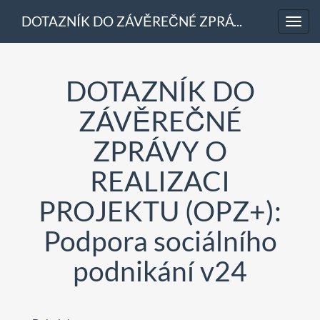
DOTAZNÍK DO ZÁVĚREČNÉ ZPRÁVY O REALIZACI PROJEKTU (OPZ+): Podpora sociálního podnikání v24
Toggl
navig
DOTAZNÍK DO
ZÁVĚREČNÉ
ZPRÁVY O
REALIZACI
PROJEKTU (OPZ+):
Podpora sociálního
podnikání v24