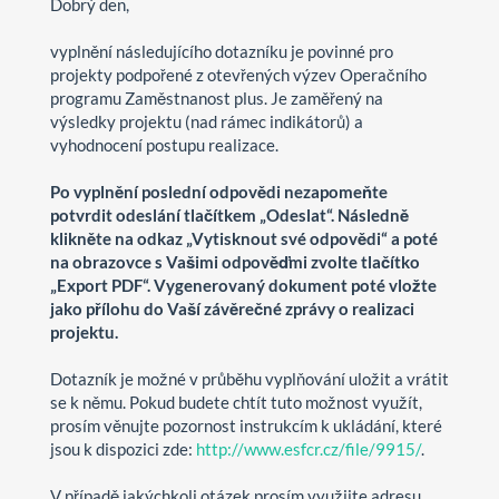
Dobrý den,
vyplnění následujícího dotazníku je povinné pro
projekty podpořené z otevřených výzev Operačního
programu Zaměstnanost plus. Je zaměřený na
výsledky projektu (nad rámec indikátorů) a
vyhodnocení postupu realizace.
Po vyplnění poslední odpovědi nezapomeňte
potvrdit odeslání tlačítkem „Odeslat“. Následně
klikněte na odkaz „Vytisknout své odpovědi“ a poté
na obrazovce s Vašimi odpověďmi zvolte tlačítko
„Export PDF“. Vygenerovaný dokument poté vložte
jako přílohu do Vaší závěrečné zprávy o realizaci
projektu.
Dotazník je možné v průběhu vyplňování uložit a vrátit
se k němu. Pokud budete chtít tuto možnost využít,
prosím věnujte pozornost instrukcím k ukládání, které
jsou k dispozici zde:
http://www.esfcr.cz/file/9915/
.
V případě jakýchkoli otázek prosím využijte adresu